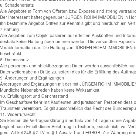
6. Schadenersatz
Alle Angebote in Form von Offerten bzw. Exposés sind streng vertraul
Der Interessent haftet gegenüber JÜRGEN ROHM IMMOBILIEN in Höhe de
ihn bestimmte Angebot Dritten zur Kenntnis gibt und hierdurch ein Ve
7.Haftung
Alle Angaben zum Objekt basieren auf erteilten Auskünften und Informat
deshalb keine Haftung übernommen werden. Die versandten Exposés und
Vorabinformation dar. Die Haftung von JÜRGEN ROHM IMMOBILIEN ist au
beschränkt.
8. Datenschutz
Alle personen- und objektbezogenen Daten werden ausschließlich nur f
Datenweitergabe an Dritte zu, sofern dies für die Erfüllung des Auftrags
9. Änderungen und Ergänzungen
Änderugen und Ergänzungen mit der mit JÜRGEN ROHM IMMOBILIEN ges
Mündliche Nebenabreden haben keine Wirksamkeit.
10. Erfüllungsort und Gerichtsstand
Im Geschääftsverkehr mit Kaufleuten und juristischen Personen dess öff
Traunstein vereinbart. Es gilt ausschließlich das Recht der Bundesrepu
11. Widerrufsrecht
Sie können die Vertragserklärung innerhalb von 14 Tagen ohne Angabe v
beginnt nach Erhalt dieser Belehrung in Textform, jedoch nicht vor Ver
gem. Artikel 246 § 2 i.V.m. § 1 Absatz 1 und EGBGB. Zur Wahrung der 