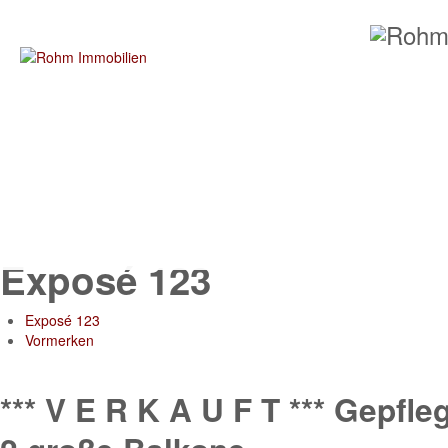
Exposé 123
Exposé 123
Vormerken
*** V E R K A U F T *** Gepf