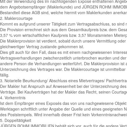
Mit der Verwendung des im nachfolgenden Exposé enthaltenen Angebo
dem Angebotsempfänger (Maklerkunde) und JÜRGEN ROHM IMMOBILIEN
Bestandteil diese AGB sind, welche hiermit vom Maklerkunden anerka
2. Maklercourtage
Kommt es aufgrund unserer Tätigkeit zum Vertragsabschluss, so sind n
Die Provision errechnet sich aus dem Gesamtkaufpreis bzw. dem Gesamt
3,57 % vom wirtschaftlichen Kaufpreis bzw. 3,57 Monatsmieten Mieterp
Die Maklerprovision ist verdient, sobald durch unsere Vermittlung oder
gleichwertiger Vertrag zustande gekommen ist.
Dies gilt auch für den Fall, dass es mit einem nachgewiesenen Inter
Vertragsverhandlungen zwischenzeitlich unterbrochen wurden und der
andere Person die Verhandlungen weiterführt. Die Maklerprovision ist a
Unterzeichnung des Vertrages war. Die Maklercourtage ist unmittelba
fällig.
3. Notarielle Beurkundung/ Abschluss eines Mietvertrages/ Pachtvertr
Der Makler hat Anspruch auf Anwesenheit bei der Unterzeichnung des K
Verträge. Bei Kaufverträgen hat der Makler das Recht, seinen Courtag
4. Vorkenntnis
Ist dem Empfänger eines Exposés das von uns nachgewiesene Objekt
Werktagen schriftlich unter Angabe der Quelle und eines geeigneten 
des Poststempels. Wird innerhalb dieser Frist kein Vorkenntnisnachweis
5. Doppeltätigkeit
JÜRGEN ROHM IMMOBILIEN behält sich vor, auch für die andere Vertrag