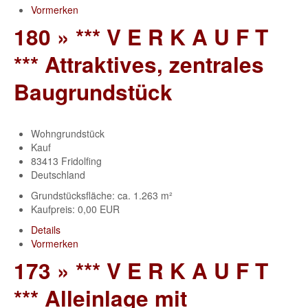
Vormerken
180 » *** V E R K A U F T
*** Attraktives, zentrales
Baugrundstück
Wohngrundstück
Kauf
83413 Fridolfing
Deutschland
Grundstücksfläche: ca. 1.263 m²
Kaufpreis: 0,00 EUR
Details
Vormerken
173 » *** V E R K A U F T
*** Alleinlage mit