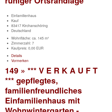
ruhiger Ortsrandlage
Einfamilienhaus
Kauf
83417 Kirchanschöring
Deutschland
Wohnfläche: ca. 145 m²
Zimmerzahl: 7
Kaufpreis: 0,00 EUR
Details
Vormerken
149 » *** V E R K A U F T
*** gepflegtes,
familienfreundliches
Einfamilienhaus mit
Wohnwintergarten -