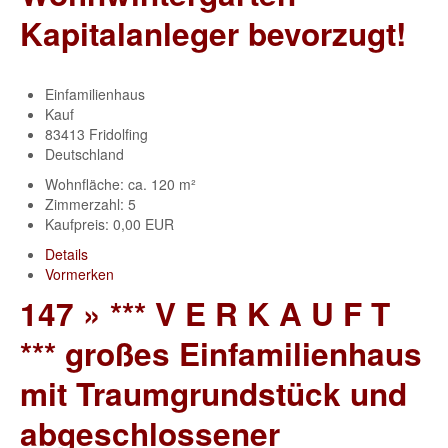
Kapitalanleger bevorzugt!
Einfamilienhaus
Kauf
83413 Fridolfing
Deutschland
Wohnfläche: ca. 120 m²
Zimmerzahl: 5
Kaufpreis: 0,00 EUR
Details
Vormerken
147 » *** V E R K A U F T
*** großes Einfamilienhaus
mit Traumgrundstück und
abgeschlossener