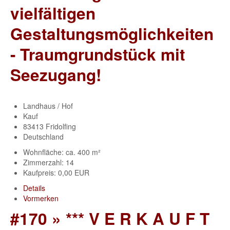
vielfältigen
Gestaltungsmöglichkeiten
- Traumgrundstück mit
Seezugang!
Landhaus / Hof
Kauf
83413 Fridolfing
Deutschland
Wohnfläche: ca. 400 m²
Zimmerzahl: 14
Kaufpreis: 0,00 EUR
Details
Vormerken
#170 » *** V E R K A U F T